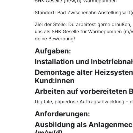
SHK Geselle (m/w/d) Wärmepumpen
Standort: Bad Zwischenahn Anstellungsart(e
Ziel der Stelle: Du arbeitest gerne drauß
uns als SHK Geselle für Wärmepumpen (m/w
deine Bewerbung!
Aufgaben:
Installation und Inbetrie
Demontage alter Heizsyste
Kund:innen
Arbeiten auf vorbereiteten B
Digitale, papierlose Auftragsabwicklung – 
Anforderungen:
Ausbildung als Anlagenmech
(m/w/d)