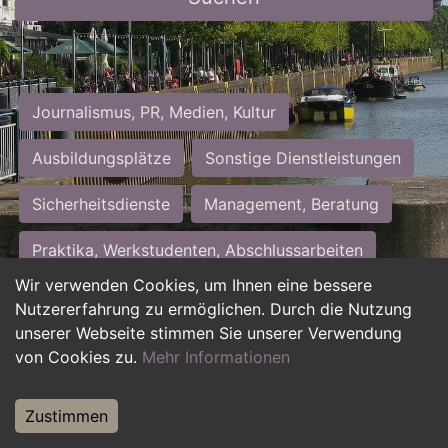
Journalismus, PR, Medien, Kultur
Ausbildungsplätze
Sonstige Dienstleistungen
Sicherheitsdienste
Management, Beratung
Praktika, Werkstudenten, Abschlussarbeiten
Wir verwenden Cookies, um Ihnen eine bessere
Personalwesen
Assistenz, Sekretariat
Nutzererfahrung zu ermöglichen. Durch die Nutzung
unserer Webseite stimmen Sie unserer Verwendung
Hilfskräfte, Aushilfs- und Nebenjobs
von Cookies zu.
Mehr Informationen
Einkauf, Logistik, Materialwirtschaft
Zustimmen
Weiterbildung, Studium, duale Ausbildung