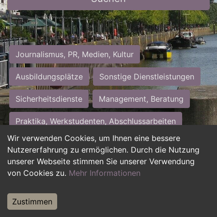
Journalismus, PR, Medien, Kultur
Ausbildungsplätze
Sonstige Dienstleistungen
Sicherheitsdienste
Management, Beratung
Praktika, Werkstudenten, Abschlussarbeiten
Wir verwenden Cookies, um Ihnen eine bessere
Personalwesen
Assistenz, Sekretariat
Nutzererfahrung zu ermöglichen. Durch die Nutzung
unserer Webseite stimmen Sie unserer Verwendung
Hilfskräfte, Aushilfs- und Nebenjobs
von Cookies zu.
Mehr Informationen
Einkauf, Logistik, Materialwirtschaft
Zustimmen
Weiterbildung, Studium, duale Ausbildung