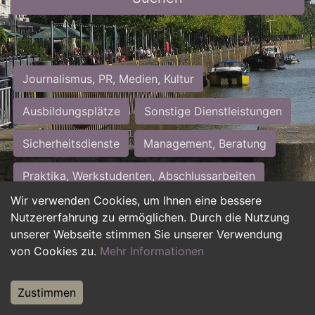
Journalismus, PR, Medien, Kultur
Ausbildungsplätze
Sonstige Dienstleistungen
Sicherheitsdienste
Management, Beratung
Praktika, Werkstudenten, Abschlussarbeiten
Wir verwenden Cookies, um Ihnen eine bessere
Personalwesen
Assistenz, Sekretariat
Nutzererfahrung zu ermöglichen. Durch die Nutzung
unserer Webseite stimmen Sie unserer Verwendung
Hilfskräfte, Aushilfs- und Nebenjobs
von Cookies zu.
Mehr Informationen
Einkauf, Logistik, Materialwirtschaft
Zustimmen
Weiterbildung, Studium, duale Ausbildung