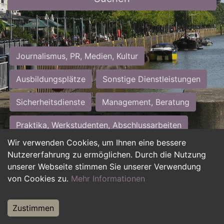
Journalismus, PR, Medien, Kultur
Ausbildungsplätze
Sonstige Dienstleistungen
Sicherheitsdienste
Management, Beratung
Praktika, Werkstudenten, Abschlussarbeiten
Wir verwenden Cookies, um Ihnen eine bessere
Personalwesen
Assistenz, Sekretariat
Nutzererfahrung zu ermöglichen. Durch die Nutzung
unserer Webseite stimmen Sie unserer Verwendung
Hilfskräfte, Aushilfs- und Nebenjobs
von Cookies zu.
Mehr Informationen
Einkauf, Logistik, Materialwirtschaft
Zustimmen
Weiterbildung, Studium, duale Ausbildung