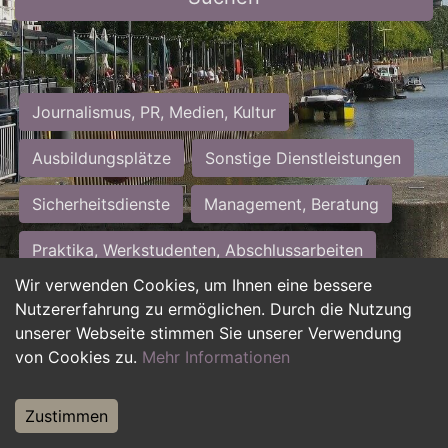
Journalismus, PR, Medien, Kultur
Ausbildungsplätze
Sonstige Dienstleistungen
Sicherheitsdienste
Management, Beratung
Praktika, Werkstudenten, Abschlussarbeiten
Wir verwenden Cookies, um Ihnen eine bessere
Personalwesen
Assistenz, Sekretariat
Nutzererfahrung zu ermöglichen. Durch die Nutzung
unserer Webseite stimmen Sie unserer Verwendung
Hilfskräfte, Aushilfs- und Nebenjobs
von Cookies zu.
Mehr Informationen
Einkauf, Logistik, Materialwirtschaft
Zustimmen
Weiterbildung, Studium, duale Ausbildung