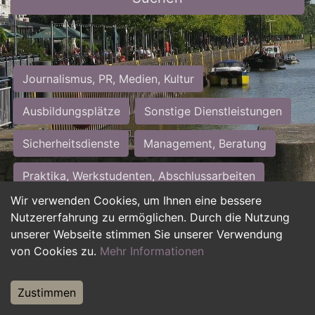
Journalismus, PR, Medien, Kultur
Ausbildungsplätze
Sonstige Dienstleistungen
Sicherheitsdienste
Management, Beratung
Praktika, Werkstudenten, Abschlussarbeiten
Wir verwenden Cookies, um Ihnen eine bessere
Personalwesen
Assistenz, Sekretariat
Nutzererfahrung zu ermöglichen. Durch die Nutzung
unserer Webseite stimmen Sie unserer Verwendung
Hilfskräfte, Aushilfs- und Nebenjobs
von Cookies zu.
Mehr Informationen
Einkauf, Logistik, Materialwirtschaft
Zustimmen
Weiterbildung, Studium, duale Ausbildung