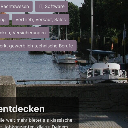
Rechtswesen
IT, Software
ung
Vertrieb, Verkauf, Sales
nken, Versicherungen
rk, gewerblich technische Berufe
g entdecken
ie weit mehr bietet als klassische
mit Jobkonzepten, die zu Deinem