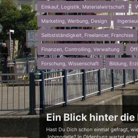
Einkauf, Logistik, Materialwirtschaft
W
Marketing, Werbung, Design
Ingenieu
Selbstständigkeit, Freelancer, Franchise
Finanzen, Controlling, Verwaltung
Öff
Forschung, Wissenschaft
Bildung, Erz
Ein Blick hinter di
Hast Du Dich schon einmal gefragt, wie 
Jobmodelle? In Oldenburg wartet eine 