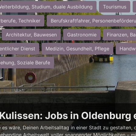
eiterbildung, Studium, duale Ausbildung
Tourismus
rberufe, Techniker
Berufskraftfahrer, Personenbeförder
Architektur, Bauwesen
Gastronomie
Finanzen, Ba
entlicher Dienst
Medizin, Gesundheit, Pflege
Handwe
iehung, Soziale Berufe
e Kulissen: Jobs in Oldenbur
es wäre, Deinen Arbeitsalltag in einer Stadt zu gestalten, d
lebendige Arbeitswelt voller spannender Möglichkeiten – 