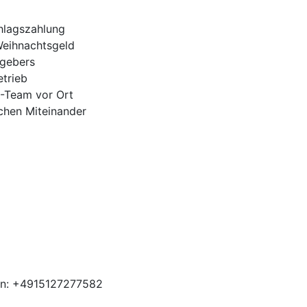
hlagszahlung
Weihnachtsgeld
tgebers
trieb
H-Team vor Ort
ichen Miteinander
en: +4915127277582